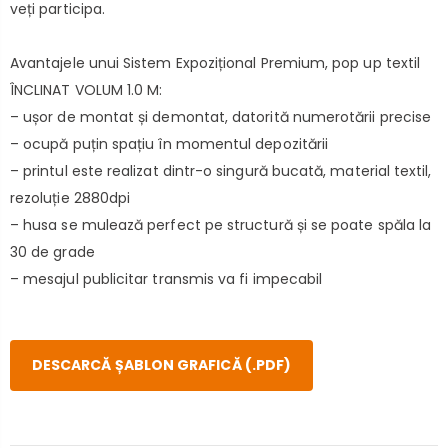
veți participa.
Avantajele unui Sistem Expozițional Premium, pop up textil
ÎNCLINAT VOLUM 1.0 M:
– ușor de montat și demontat, datorită numerotării precise
– ocupă puțin spațiu în momentul depozitării
– printul este realizat dintr-o singură bucată, material textil,
rezoluție 2880dpi
– husa se mulează perfect pe structură și se poate spăla la
30 de grade
– mesajul publicitar transmis va fi impecabil
DESCARCĂ ȘABLON GRAFICĂ (.PDF)