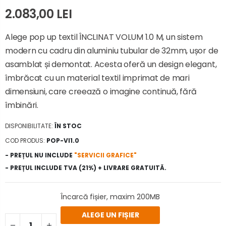
2.083,00 LEI
Alege pop up textil ÎNCLINAT VOLUM 1.0 M, un sistem
modern cu cadru din aluminiu tubular de 32mm, ușor de
asamblat și demontat. Acesta oferă un design elegant,
îmbrăcat cu un material textil imprimat de mari
dimensiuni, care creează o imagine continuă, fără
îmbinări.
DISPONIBILITATE:
ÎN STOC
COD PRODUS:
POP-VI1.0
- PREȚUL NU INCLUDE
"SERVICII GRAFICE"
- PREȚUL INCLUDE TVA (21%) + LIVRARE GRATUITĂ.
Încarcă fișier, maxim 200MB
ALEGE UN FIȘIER