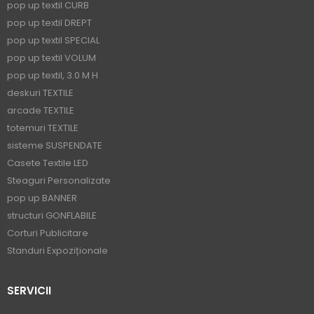
pop up textil CURB
pop up textil DREPT
pop up textil SPECIAL
pop up textil VOLUM
pop up textil, 3.0 M H
deskuri TEXTILE
arcade TEXTILE
totemuri TEXTILE
sisteme SUSPENDATE
Casete Textile LED
Steaguri Personalizate
pop up BANNER
structuri GONFLABILE
Corturi Publicitare
Standuri Expoziționale
SERVICII