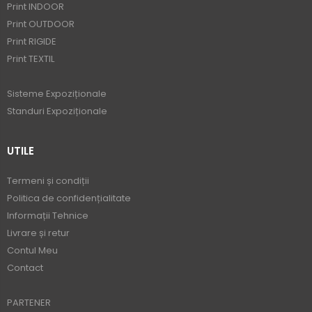
Print INDOOR
Print OUTDOOR
Print RIGIDE
Print TEXTIL
Sisteme Expoziționale
Standuri Expoziționale
UTILE
Termeni și condiții
Politica de confidențialitate
Informații Tehnice
Livrare și retur
Contul Meu
Contact
PARTENER