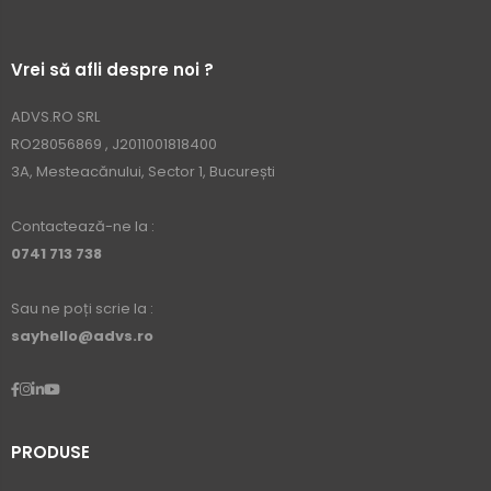
Vrei să afli despre noi ?
ADVS.RO SRL
RO28056869 , J2011001818400
3A, Mesteacănului, Sector 1, București
Contactează-ne la :
0741 713 738
Sau ne poți scrie la :
sayhello@advs.ro
PRODUSE