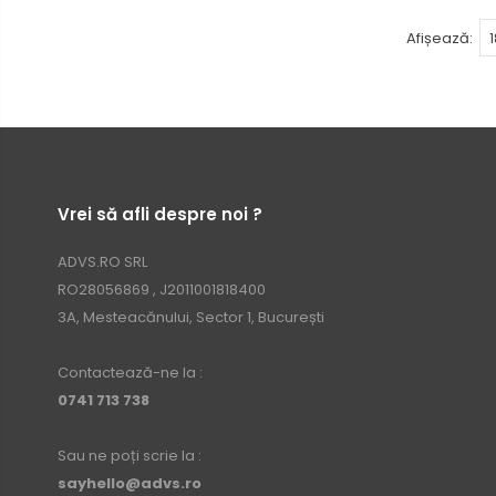
Afișează:
Vrei să afli despre noi ?
ADVS.RO SRL
RO28056869 , J2011001818400
3A, Mesteacănului, Sector 1, București
Contactează-ne la :
0741 713 738
Sau ne poți scrie la :
sayhello@advs.ro