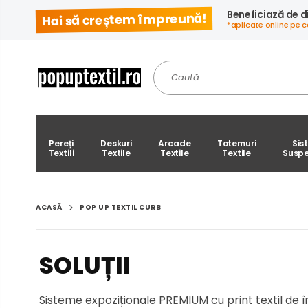
Beneficiază de d
Hai să creștem împreună!
*aplicate online pe c
Pereți
Deskuri
Arcade
Totemuri
Sis
Textili
Textile
Textile
Textile
Susp
POP UP TEXTIL CURB
ACASĂ
Sisteme expoziționale PREMIUM cu print textil de î