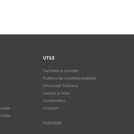
UTILE
Termeni și condiții
Politica de confidențialitate
Informații Tehnice
Livrare și retur
Contul Meu
onale
Contact
ionale
PARTENER