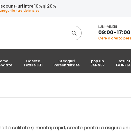
iscount-uri între 10% și 20%
ategoriile tale de interes
LUNI-VINERI
09:00-17:00
Cere o ofertă pers
teme
Casete
Steaguri
pop up
Struct
endate
Textile LED
Personalizate
BANNER
GONFLA
naltă calitate și montaj rapid, create pentru a asigura un