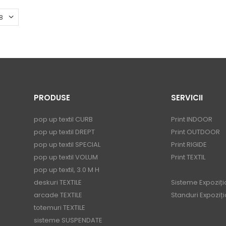
PRODUSE
SERVICII
pop up textil CURB
Print INDOOR
pop up textil DREPT
Print OUTDOOR
pop up textil SPECIAL
Print RIGIDE
pop up textil VOLUM
Print TEXTIL
pop up textil, 3.0 M H
deskuri TEXTILE
Sisteme Expoziți
arcade TEXTILE
Standuri Expoziț
totemuri TEXTILE
sisteme SUSPENDATE