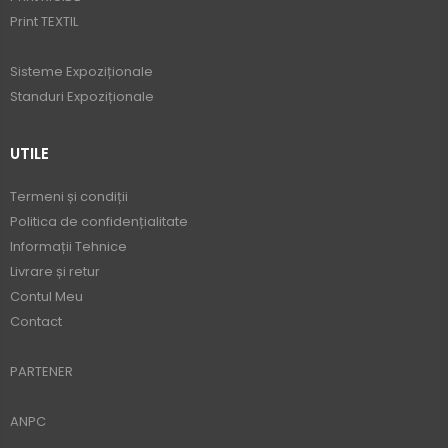
Print TEXTIL
Sisteme Expoziționale
Standuri Expoziționale
UTILE
Termeni și condiții
Politica de confidențialitate
Informații Tehnice
Livrare și retur
Contul Meu
Contact
PARTENER
ANPC