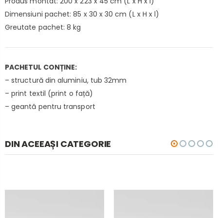
Produs montat: 200 x 223 x 45 cm (L x H x l)
Dimensiuni pachet: 85 x 30 x 30 cm (L x H x l)
Greutate pachet: 8 kg
PACHETUL CONȚINE:
– structură din aluminiu, tub 32mm
– print textil (print o față)
– geantă pentru transport
DIN ACEEAȘI CATEGORIE