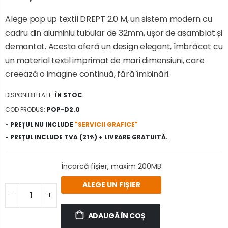
Alege pop up textil DREPT 2.0 M, un sistem modern cu
cadru din aluminiu tubular de 32mm, ușor de asamblat și
demontat. Acesta oferă un design elegant, îmbrăcat cu
un material textil imprimat de mari dimensiuni, care
creează o imagine continuă, fără îmbinări.
DISPONIBILITATE:
ÎN STOC
COD PRODUS:
POP-D2.0
- PREȚUL NU INCLUDE
"SERVICII GRAFICE"
- PREȚUL INCLUDE TVA (21%) + LIVRARE GRATUITĂ.
Încarcă fișier, maxim 200MB
ALEGE UN FIȘIER
ADAUGĂ ÎN COȘ