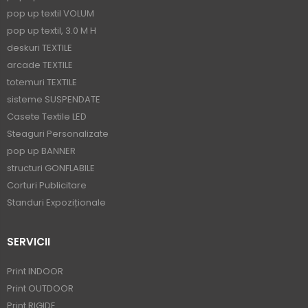
pop up textil VOLUM
pop up textil, 3.0 M H
deskuri TEXTILE
arcade TEXTILE
totemuri TEXTILE
sisteme SUSPENDATE
Casete Textile LED
Steaguri Personalizate
pop up BANNER
structuri GONFLABILE
Corturi Publicitare
Standuri Expoziționale
SERVICII
Print INDOOR
Print OUTDOOR
Print RIGIDE