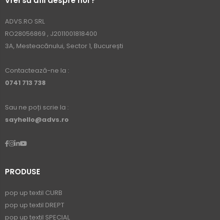
Vrei să afli despre noi ?
ADVS.RO SRL
RO28056869 , J2011001818400
3A, Mesteacănului, Sector 1, București
Contactează-ne la :
0741 713 738
Sau ne poți scrie la :
sayhello@advs.ro
PRODUSE
pop up textil CURB
pop up textil DREPT
pop up textil SPECIAL