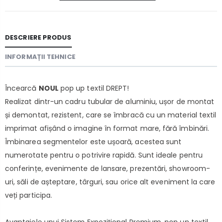
DESCRIERE PRODUS
INFORMAȚII TEHNICE
Încearcă
NOUL
pop up textil DREPT!
Realizat dintr-un cadru tubular de aluminiu, ușor de montat
și demontat, rezistent, care se îmbracă cu un material textil
imprimat afișând o imagine în format mare, fără îmbinări.
Îmbinarea segmentelor este ușoară, acestea sunt
numerotate pentru o potrivire rapidă. Sunt ideale pentru
conferințe, evenimente de lansare, prezentări, showroom-
uri, săli de așteptare, târguri, sau orice alt eveniment la care
veți participa.
Avantajele unui Sistem Expozițional Premium, pop up textil