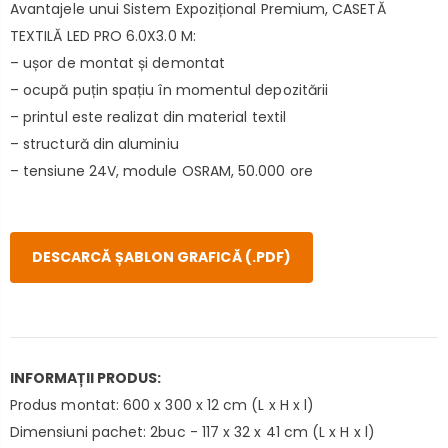
Avantajele unui Sistem Expozițional Premium, CASETĂ
TEXTILĂ LED PRO 6.0X3.0 M:
– ușor de montat și demontat
– ocupă puțin spațiu în momentul depozitării
– printul este realizat din material textil
– structură din aluminiu
– tensiune 24V, module OSRAM, 50.000 ore
DESCARCĂ ȘABLON GRAFICĂ (.PDF)
INFORMAȚII PRODUS:
Produs montat: 600 x 300 x 12 cm (L x H x l)
Dimensiuni pachet: 2buc - 117 x 32 x 41 cm (L x H x l)