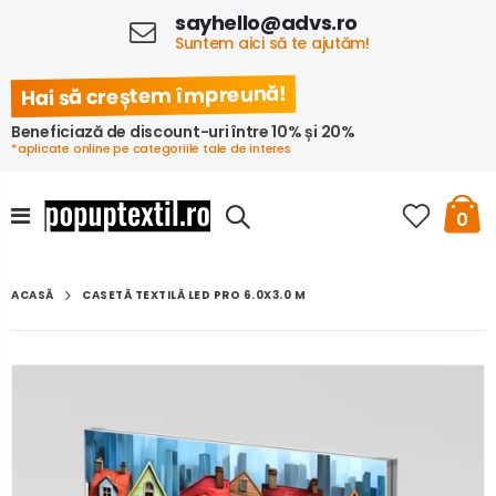
sayhello@advs.ro
Suntem aici să te ajutăm!
Hai să creștem împreună!
Beneficiază de discount-uri între 10% și 20%
*aplicate online pe categoriile tale de interes
0
CASETĂ TEXTILĂ LED PRO 6.0X3.0 M
ACASĂ