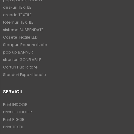
deskuri TEXTILE
arcade TEXTILE
totemuri TEXTILE
sisteme SUSPENDATE
Casete Textile LED
Steaguri Personalizate
pop up BANNER
structuri GONFLABILE
Corturi Publicitare
Standuri Expoziționale
SERVICII
Print INDOOR
Print OUTDOOR
Print RIGIDE
Print TEXTIL