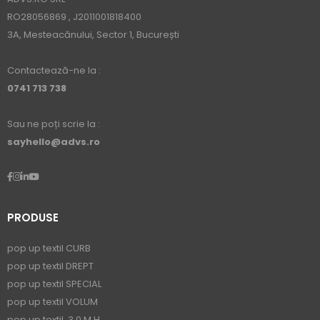
RO28056869 , J2011001818400
3A, Mesteacănului, Sector 1, București
Contactează-ne la :
0741 713 738
Sau ne poți scrie la :
sayhello@advs.ro
PRODUSE
pop up textil CURB
pop up textil DREPT
pop up textil SPECIAL
pop up textil VOLUM
pop up textil, 3.0 M H