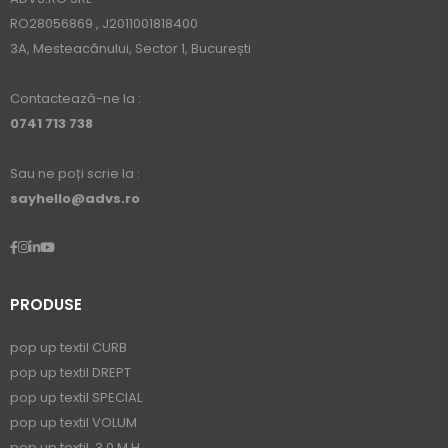
RO28056869 , J2011001818400
3A, Mesteacănului, Sector 1, București
Contactează-ne la :
0741 713 738
Sau ne poți scrie la :
sayhello@advs.ro
PRODUSE
pop up textil CURB
pop up textil DREPT
pop up textil SPECIAL
pop up textil VOLUM
pop up textil, 3.0 M H