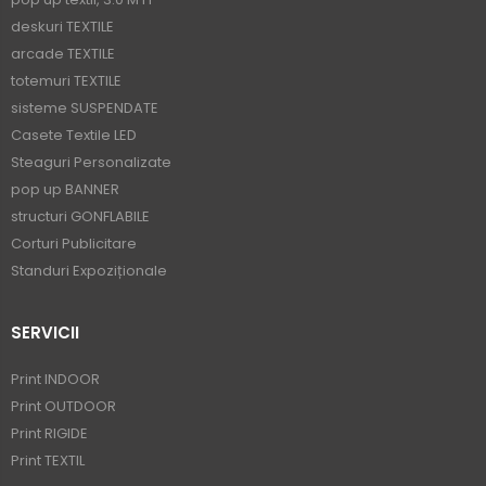
deskuri TEXTILE
arcade TEXTILE
totemuri TEXTILE
sisteme SUSPENDATE
Casete Textile LED
Steaguri Personalizate
pop up BANNER
structuri GONFLABILE
Corturi Publicitare
Standuri Expoziționale
SERVICII
Print INDOOR
Print OUTDOOR
Print RIGIDE
Print TEXTIL