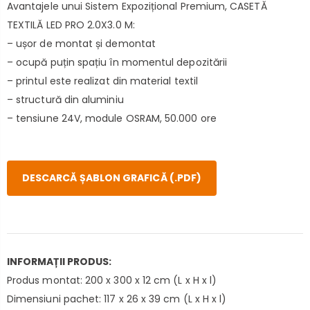
Avantajele unui Sistem Expozițional Premium, CASETĂ
TEXTILĂ LED PRO 2.0X3.0 M:
– ușor de montat și demontat
– ocupă puțin spațiu în momentul depozitării
– printul este realizat din material textil
– structură din aluminiu
– tensiune 24V, module OSRAM, 50.000 ore
DESCARCĂ ȘABLON GRAFICĂ (.PDF)
INFORMAȚII PRODUS:
Produs montat: 200 x 300 x 12 cm (L x H x l)
Dimensiuni pachet: 117 x 26 x 39 cm (L x H x l)