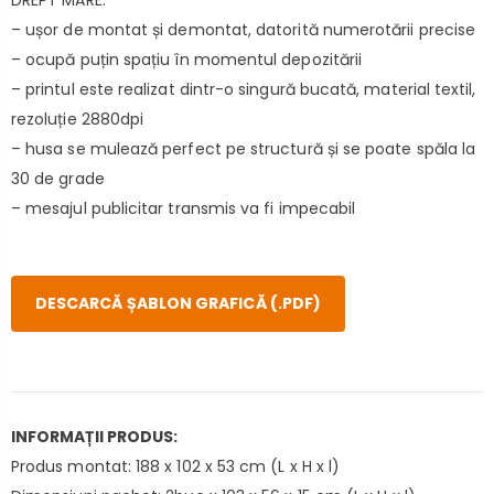
– ușor de montat și demontat, datorită numerotării precise
– ocupă puțin spațiu în momentul depozitării
– printul este realizat dintr-o singură bucată, material textil,
rezoluție 2880dpi
– husa se mulează perfect pe structură și se poate spăla la
30 de grade
– mesajul publicitar transmis va fi impecabil
DESCARCĂ ȘABLON GRAFICĂ (.PDF)
INFORMAȚII PRODUS:
Produs montat: 188 x 102 x 53 cm (L x H x l)