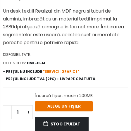
Un desk textil! Realizat din MDF negru și tuburi de
aluminiu, îmbracăt cu un material textil imprimat la
2880dpi afișează o imagine în format mare. Îmbinarea
segmentelor este ușoară, acestea sunt numerotate
pereche pentru o potrivire rapidă.
DISPONIBILITATE:
COD PRODUS:
DSK-D-M
- PREȚUL NU INCLUDE
"SERVICII GRAFICE"
- PREȚUL INCLUDE TVA (21%) + LIVRARE GRATUITĂ.
Încarcă fișier, maxim 200MB
ALEGE UN FIȘIER
STOC EPUIZAT