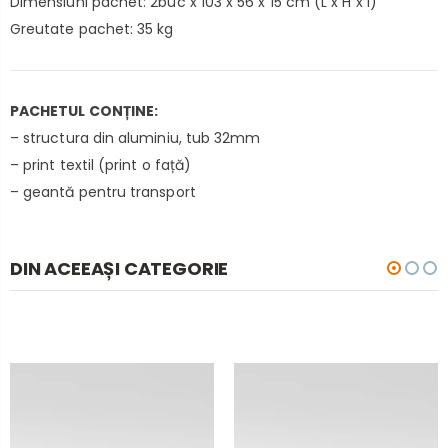
Dimensiuni pachet: 2buc x 103 x 56 x 15 cm (L x H x l)
Greutate pachet: 35 kg
PACHETUL CONȚINE:
– structura din aluminiu, tub 32mm
– print textil (print o față)
– geantă pentru transport
DIN ACEEAȘI CATEGORIE