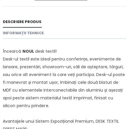
DESCRIERE PRODUS
INFORMAȚII TEHNICE
Încearcă
NOUL
desk textil!
Desk-ul textil este ideal pentru conferințe, evenimente de
lansare, prezentări, showroom-uri, săli de așteptare, târguri,
sau orice alt eveniment la care veți participa. Desk-ul poate
fi manevrat și montat ușor, îmbinați cele două blaturi de
MDF cu elementele interconectabile din aluminiu și așezați
apoi peste sistem materialul textil imprimat, finisat cu
silicon pentru prindere.
Avantajele unui Sistem Expozițional Premium, DESK TEXTIL
DREPT MARE: