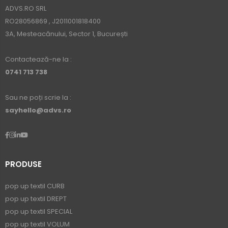
ADVS.RO SRL
RO28056869 , J2011001818400
3A, Mesteacănului, Sector 1, București
Contactează-ne la :
0741 713 738
Sau ne poți scrie la :
sayhello@advs.ro
PRODUSE
pop up textil CURB
pop up textil DREPT
pop up textil SPECIAL
pop up textil VOLUM